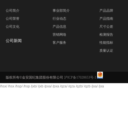
公司简介
事业部简介
产品品牌
公司荣誉
行业动态
产品指南
公司文化
产品信息
尺寸公差
营销网络
检测报告
公司新闻
客户服务
性能指标
质量认证
版权所有©金安国纪集团股份有限公司
沪ICP备17020653号-1
/hsx/
/hsx
/hsp/
/hsp
/jxb/
/jxb
/pxa/
/pxa
/qza/
/qza
/qzb/
/qzb
/jxa/
/jxa