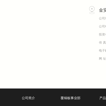
金
公司
公司电
投资者
传 真
电子邮
网 址
公司简介
覆铜板事业部
产品