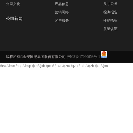
公司文化
产品信息
尺寸公差
营销网络
检测报告
公司新闻
客户服务
性能指标
质量认证
版权所有©金安国纪集团股份有限公司
沪ICP备17020653号-1
/hsx/
/hsx
/hsp/
/hsp
/jxb/
/jxb
/pxa/
/pxa
/qza/
/qza
/qzb/
/qzb
/jxa/
/jxa